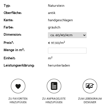
Typ:
Naturstein
Oberfläche:
antik
Kante:
handgeschlagen
Farbe:
gräulich
Dimension:
2
Preis*:
€ 97,50/m
2
Menge in m
:
2
Einheit:
m
Leistungserklärung:
herunterladen
ZU FAVORITEN
ZU ANFRAGELISTE
ZUM LEBENSRAUM
HINZUFÜGEN
HINZUFÜGEN
DESIGNER