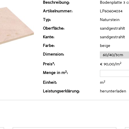
Beschreibung:
Bodenplatte 3 
Artikelnummer:
LP60604034
Typ:
Naturstein
Oberfläche:
sandgestrahlt
Kante:
sandgestrahlt
Farbe:
beige
Dimension:
2
Preis*:
€ 90,00/m
2
Menge in m
:
2
Einheit:
m
Leistungserklärung:
herunterladen