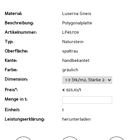
Material:
Luserna Gneis
Beschreibung:
Polygonalplatte
Artikelnummer:
LP45709
Typ:
Naturstein
Oberfläche:
spaltrau
Kante:
handbekantet
Farbe:
gräulich
Dimension:
Preis*:
€ 825,10/t
Menge in t:
Einheit:
t
Leistungserklärung:
herunterladen