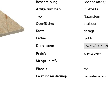
Beschreibung:
Bodenplatte 1,3
Artikelnummer:
QP40619A
Typ:
Naturstein
Oberfläche:
spaltrau
Kante:
gesägt
Farbe:
gelblich
Dimension:
2
Preis*:
€ 149,50/m
2
Menge in m
:
2
Einheit:
m
Leistungserklärung:
herunterladen