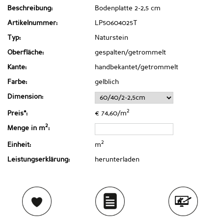
Beschreibung:
Bodenplatte 2-2,5 cm
Artikelnummer:
LP50604025T
Typ:
Naturstein
Oberfläche:
gespalten/getrommelt
Kante:
handbekantet/getrommelt
Farbe:
gelblich
Dimension:
2
Preis*:
€ 74,60/m
2
Menge in m
:
2
Einheit:
m
Leistungserklärung:
herunterladen