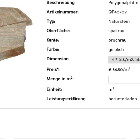
Beschreibung:
Polygonalplatte
Artikelnummer:
QP40709
Typ:
Naturstein
Oberfläche:
spaltrau
Kante:
bruchrau
Farbe:
gelblich
Dimension:
2
Preis*:
€ 86,50/m
2
Menge in m
:
2
Einheit:
m
Leistungserklärung:
herunterladen