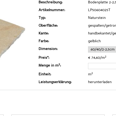
Beschreibung:
Bodenplatte 2-2,
Artikelnummer:
LP50604025T
Typ:
Naturstein
Oberfläche:
gespalten/getr
Kante:
handbekantet/g
Farbe:
gelblich
Dimension:
2
Preis*:
€ 74,60/m
2
Menge in m
:
2
Einheit:
m
Leistungserklärung:
herunterladen