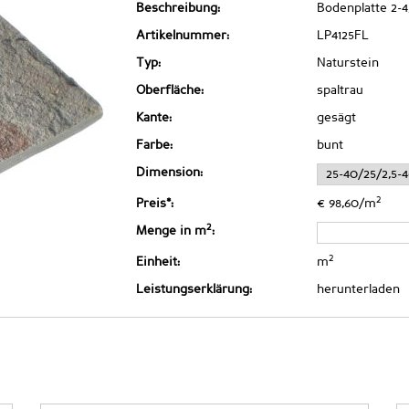
Beschreibung:
Bodenplatte 2-4
Artikelnummer:
LP4125FL
Typ:
Naturstein
Oberfläche:
spaltrau
Kante:
gesägt
Farbe:
bunt
Dimension:
2
Preis*:
€ 98,60/m
2
Menge in m
:
2
Einheit:
m
Leistungserklärung:
herunterladen