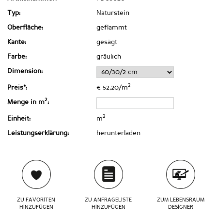
Typ:
Naturstein
Oberfläche:
geflammt
Kante:
gesägt
Farbe:
gräulich
Dimension:
2
Preis*:
€ 52,20/m
2
Menge in m
:
2
Einheit:
m
Leistungserklärung:
herunterladen
ZU FAVORITEN
ZU ANFRAGELISTE
ZUM LEBENSRAUM
HINZUFÜGEN
HINZUFÜGEN
DESIGNER