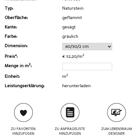
Typ:
Naturstein
Oberfläche:
geflammt
Kante:
gesägt
Farbe:
gräulich
Dimension:
2
Preis*:
€ 52,20/m
2
Menge in m
:
2
Einheit:
m
Leistungserklärung:
herunterladen
ZU FAVORITEN
ZU ANFRAGELISTE
ZUM LEBENSRAUM
HINZUFÜGEN
HINZUFÜGEN
DESIGNER