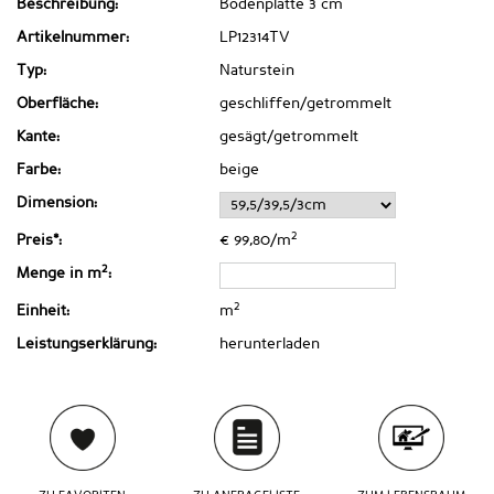
Beschreibung:
Bodenplatte 3 cm
Artikelnummer:
LP12314TV
Typ:
Naturstein
Oberfläche:
geschliffen/getrommelt
Kante:
gesägt/getrommelt
Farbe:
beige
Dimension:
2
Preis*:
€ 99,80/m
2
Menge in m
:
2
Einheit:
m
Leistungserklärung:
herunterladen