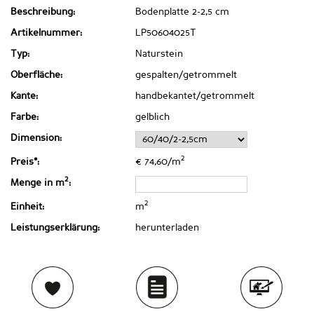
Beschreibung:
Bodenplatte 2-2,5 cm
Artikelnummer:
LP50604025T
Typ:
Naturstein
Oberfläche:
gespalten/getrommelt
Kante:
handbekantet/getrommelt
Farbe:
gelblich
Dimension:
2
Preis*:
€ 74,60/m
2
Menge in m
:
2
Einheit:
m
Leistungserklärung:
herunterladen