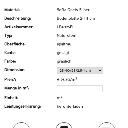
Material:
Sofia Gneis Silber
Beschreibung:
Bodenplatte 2-4,5 cm
Artikelnummer:
LP4025FL
Typ:
Naturstein
Oberfläche:
spaltrau
Kante:
gesägt
Farbe:
gräulich
Dimension:
2
Preis*:
€ 98,60/m
2
Menge in m
:
2
Einheit:
m
Leistungserklärung:
herunterladen