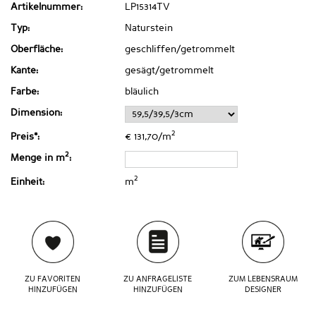
Artikelnummer:
LP15314TV
Typ:
Naturstein
Oberfläche:
geschliffen/getrommelt
Kante:
gesägt/getrommelt
Farbe:
bläulich
Dimension:
2
Preis*:
€ 131,70/m
2
Menge in m
:
2
Einheit:
m
ZU FAVORITEN
ZU ANFRAGELISTE
ZUM LEBENSRAUM
HINZUFÜGEN
HINZUFÜGEN
DESIGNER