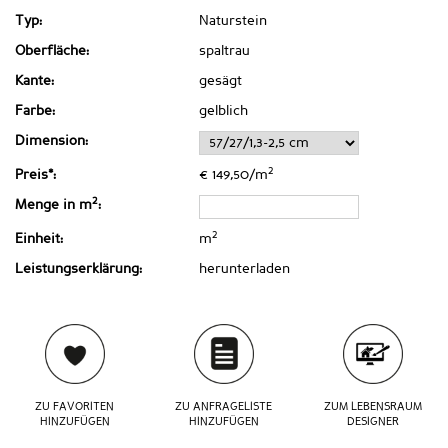
Typ:
Naturstein
Oberfläche:
spaltrau
Kante:
gesägt
Farbe:
gelblich
Dimension:
2
Preis*:
€ 149,50/m
2
Menge in m
:
2
Einheit:
m
Leistungserklärung:
herunterladen
ZU FAVORITEN
ZU ANFRAGELISTE
ZUM LEBENSRAUM
HINZUFÜGEN
HINZUFÜGEN
DESIGNER