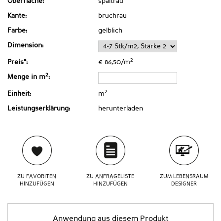
Oberfläche:
spaltrau
Kante:
bruchrau
Farbe:
gelblich
Dimension:
2
Preis*:
€ 86,50/m
2
Menge in m
:
2
Einheit:
m
Leistungserklärung:
herunterladen
ZU FAVORITEN
ZU ANFRAGELISTE
ZUM LEBENSRAUM
HINZUFÜGEN
HINZUFÜGEN
DESIGNER
Anwendung aus diesem Produkt