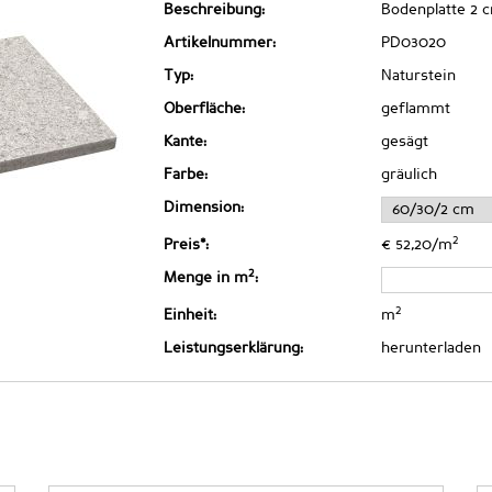
Beschreibung:
Bodenplatte 2 
Artikelnummer:
PD03020
Typ:
Naturstein
Oberfläche:
geflammt
Kante:
gesägt
Farbe:
gräulich
Dimension:
2
Preis*:
€ 52,20/m
2
Menge in m
:
2
Einheit:
m
Leistungserklärung:
herunterladen