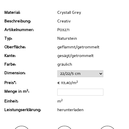
Material:
Crystall Grey
Beschreibung:
Creativ
Artikelnummer:
P03271
Typ:
Naturstein
Oberfläche:
geflammt/getrommelt
Kante:
gesägt/getrommelt
Farbe:
gräulich
Dimension:
2
Preis*:
€ 113,40/m
2
Menge in m
:
2
Einheit:
m
Leistungserklärung:
herunterladen