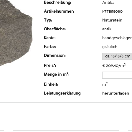
Beschreibung:
Antika
Artikelnummer:
P771818080
Typ:
Naturstein
Oberfläche:
antik
Kante:
handgeschlage
Farbe:
gräulich
Dimension:
2
Preis*:
€ 209,40/m
2
Menge in m
:
2
Einheit:
m
Leistungserklärung:
herunterladen