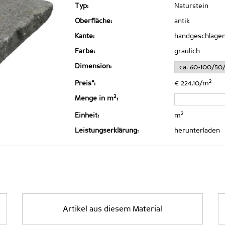
Typ:
Naturstein
Oberfläche:
antik
Kante:
handgeschlage
Farbe:
gräulich
Dimension:
2
Preis*:
€ 224,10/m
2
Menge in m
:
2
Einheit:
m
Leistungserklärung:
herunterladen
Artikel aus diesem Material