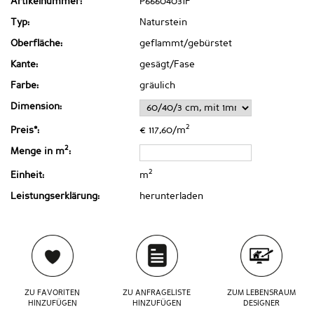
Artikelnummer:
P66604031F
Typ:
Naturstein
Oberfläche:
geflammt/gebürstet
Kante:
gesägt/Fase
Farbe:
gräulich
Dimension:
2
Preis*:
€ 117,60/m
2
Menge in m
:
2
Einheit:
m
Leistungserklärung:
herunterladen
ZU FAVORITEN
ZU ANFRAGELISTE
ZUM LEBENSRAUM
HINZUFÜGEN
HINZUFÜGEN
DESIGNER