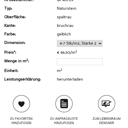
Typ:
Naturstein
Oberfläche:
spaltrau
Kante:
bruchrau
Farbe:
gelblich
Dimension:
2
Preis*:
€ 86,50/m
2
Menge in m
:
2
Einheit:
m
Leistungserklärung:
herunterladen
ZU FAVORITEN
ZU ANFRAGELISTE
ZUM LEBENSRAUM
HINZUFÜGEN
HINZUFÜGEN
DESIGNER