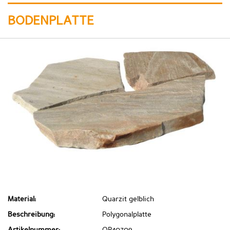
BODENPLATTE
Material:
Quarzit gelblich
Beschreibung:
Polygonalplatte
Artikelnummer:
QP40709