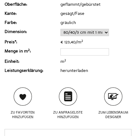
Oberfläche:
geflammt/gebürstet
Kante:
gesägt/Fase
Farbe:
gräulich
Dimension:
2
Preis*:
€ 123,40/m
2
Menge in m
:
2
Einheit:
m
Leistungserklärung:
herunterladen
ZU FAVORITEN
ZU ANFRAGELISTE
ZUM LEBENSRAUM
HINZUFÜGEN
HINZUFÜGEN
DESIGNER