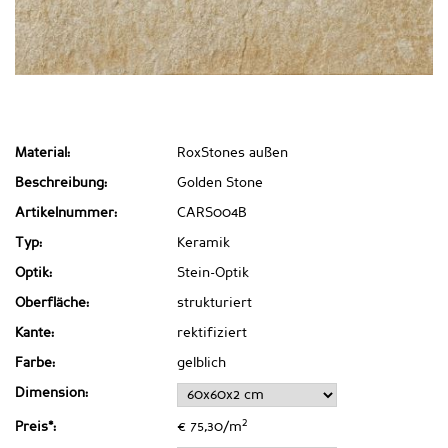
Material:
RoxStones außen
Beschreibung:
Golden Stone
Artikelnummer:
CARS004B
Typ:
Keramik
Optik:
Stein-Optik
Oberfläche:
strukturiert
Kante:
rektifiziert
Farbe:
gelblich
Dimension:
2
Preis*:
€ 75,30/m