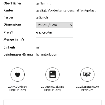
Oberfläche:
geflammt
Kante:
gesägt, Vorderkante geschliffen/gefast
Farbe:
gräulich
Dimension:
2
Preis*:
€ 127,80/m
2
Menge in m
:
2
Einheit:
m
Leistungserklärung:
herunterladen
ZU FAVORITEN
ZU ANFRAGELISTE
ZUM LEBENSRAUM
HINZUFÜGEN
HINZUFÜGEN
DESIGNER