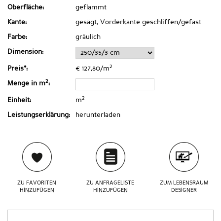
Oberfläche:
geflammt
Kante:
gesägt, Vorderkante geschliffen/gefast
Farbe:
gräulich
Dimension:
2
Preis*:
€ 127,80/m
2
Menge in m
:
2
Einheit:
m
Leistungserklärung:
herunterladen
ZU FAVORITEN
ZU ANFRAGELISTE
ZUM LEBENSRAUM
HINZUFÜGEN
HINZUFÜGEN
DESIGNER