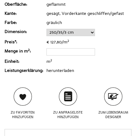
Oberfläche:
geflammt
Kante:
gesägt, Vorderkante geschliffen/gefast
Farbe:
gräulich
Dimension:
2
Preis*:
€ 127,80/m
2
Menge in m
:
2
Einheit:
m
Leistungserklärung:
herunterladen
ZU FAVORITEN
ZU ANFRAGELISTE
ZUM LEBENSRAUM
HINZUFÜGEN
HINZUFÜGEN
DESIGNER