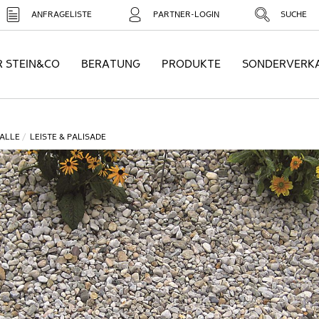
ANFRAGELISTE
PARTNER-LOGIN
SUCHE
R STEIN&CO
BERATUNG
PRODUKTE
SONDERVERK
ALLE
LEISTE & PALISADE