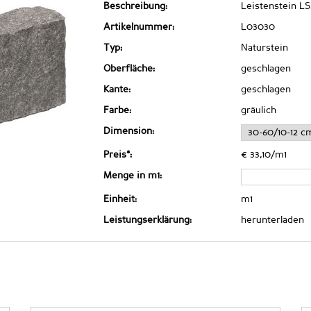
Beschreibung:
Leistenstein LS
Artikelnummer:
L03030
Typ:
Naturstein
Oberfläche:
geschlagen
Kante:
geschlagen
Farbe:
gräulich
Dimension:
Preis*:
€ 33,10/m1
Menge in m1:
Einheit:
m1
Leistungserklärung:
herunterladen