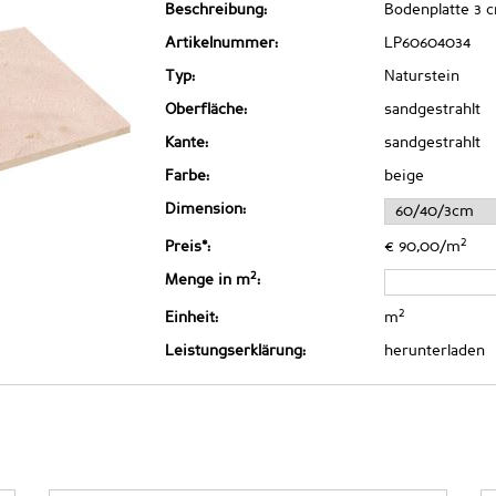
Beschreibung:
Bodenplatte 3 
Artikelnummer:
LP60604034
Typ:
Naturstein
Oberfläche:
sandgestrahlt
Kante:
sandgestrahlt
Farbe:
beige
Dimension:
2
Preis*:
€ 90,00/m
2
Menge in m
:
2
Einheit:
m
Leistungserklärung:
herunterladen