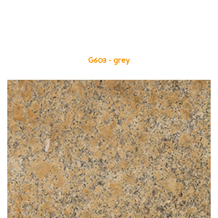
G603 - grey