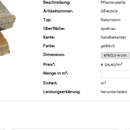
Beschreibung:
Pflasterplatte
Artikelnummer:
QP40509
Typ:
Naturstein
Oberfläche:
spaltrau
Kante:
handbekantet
Farbe:
gelblich
Dimension:
2
Preis*:
€ 126,40/m
2
Menge in m
:
2
Einheit:
m
Leistungserklärung:
herunterladen