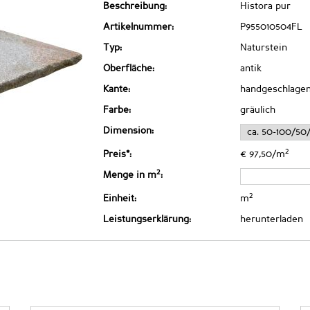
Beschreibung:
Histora pur
Artikelnummer:
P955010504FL
Typ:
Naturstein
Oberfläche:
antik
Kante:
handgeschlage
Farbe:
gräulich
Dimension:
2
Preis*:
€ 97,50/m
2
Menge in m
:
2
Einheit:
m
Leistungserklärung:
herunterladen