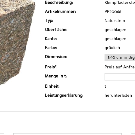
Beschreibung:
Kleinpflasterste
Artikelnummer:
PP20066
Typ:
Naturstein
Oberfläche:
geschlagen
Kante:
geschlagen
Farbe:
gräulich
Dimension:
Preis*:
Preis auf Anfr
Menge in t:
Einheit:
t
Leistungserklärung:
herunterladen