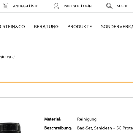
ANFRAGELISTE
PARTNER-LOGIN
SUCHE
R STEIN&CO
BERATUNG
PRODUKTE
SONDERVERK
INIGUNG
Material:
Reinigung
Beschreibung:
Bad-Set, Saniclean + SC Prot