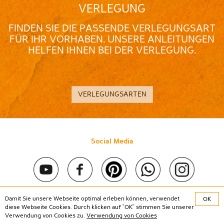
VERLEGUNG
FINDEN SIE DIE PASSENDE VERLEGUNGSART
FÜR IHR VORHABEN. UNSERE ANLEITUNGEN
HELFEN IHNEN BEI DER VERLEGUNG.
VERLEGUNGSARTEN
Social Media
Damit Sie unsere Webseite optimal erleben können, verwendet
OK
Copyright © 2020 Stein & Co gmbh. All rights reserved. |
Kontakt
diese Webseite Cookies. Durch klicken auf "OK" stimmen Sie unserer
|
Impressum
|
Datenschutz
Verwendung von Cookies zu.
Verwendung von Cookies