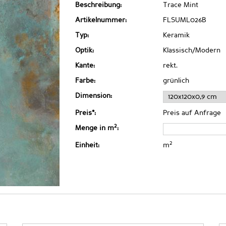
Beschreibung:
Trace Mint
Artikelnummer:
FLSUML026B
Typ:
Keramik
Optik:
Klassisch/Modern
Kante:
rekt.
Farbe:
grünlich
Dimension:
Preis*:
Preis auf Anfrage
2
Menge in m
:
2
Einheit:
m