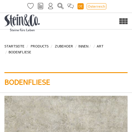
DE
Österreich
Togg
navi
STARTSEITE
PRODUCTS
ZUBEHOER
INNEN
ART
BODENFLIESE
BODENFLIESE