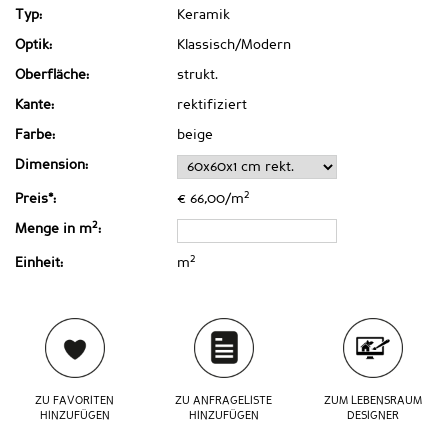
Typ:
Keramik
Optik:
Klassisch/Modern
Oberfläche:
strukt.
Kante:
rektifiziert
Farbe:
beige
Dimension:
2
Preis*:
€ 66,00/m
2
Menge in m
:
2
Einheit:
m
ZU FAVORITEN
ZU ANFRAGELISTE
ZUM LEBENSRAUM
HINZUFÜGEN
HINZUFÜGEN
DESIGNER