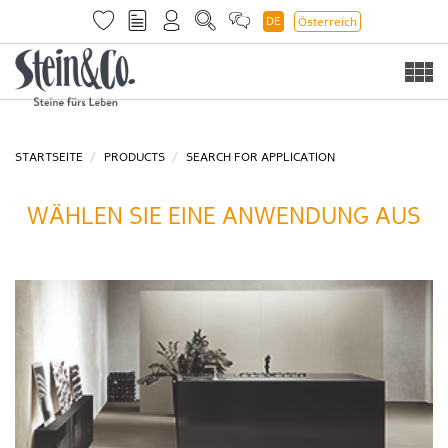
DE
Österreich
Togg
navi
STARTSEITE
PRODUCTS
SEARCH FOR APPLICATION
WÄHLEN SIE EINE ANWENDUNG AUS