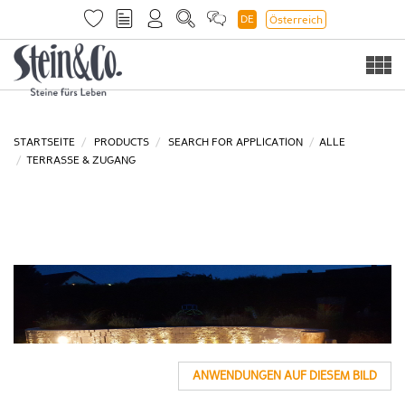
DE
Österreich
Togg
navi
STARTSEITE
PRODUCTS
SEARCH FOR APPLICATION
ALLE
TERRASSE & ZUGANG
ANWENDUNGEN AUF DIESEM BILD