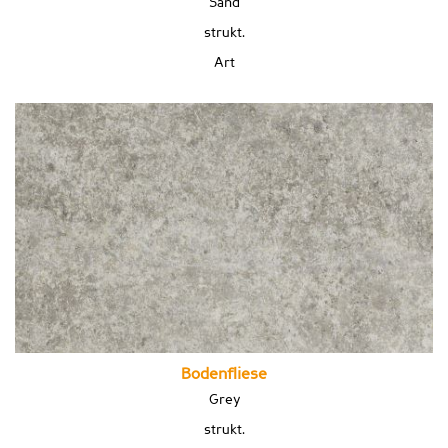
Sand
strukt.
Art
Bodenfliese
Grey
strukt.