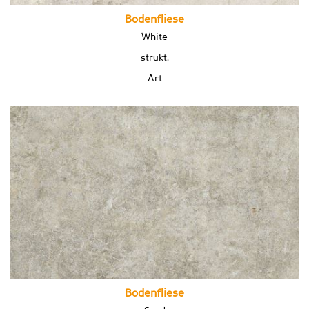
Bodenfliese
White
strukt.
Art
Bodenfliese