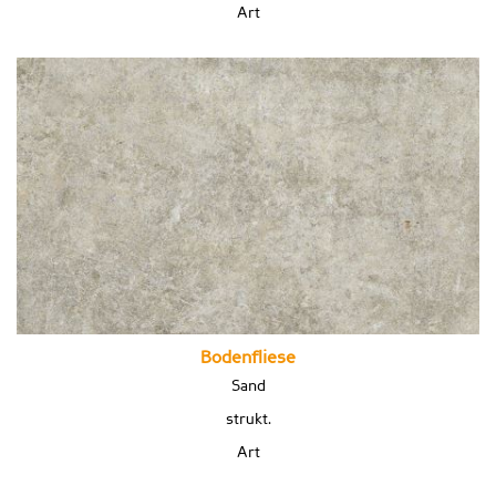
Art
Bodenfliese
Sand
strukt.
Art