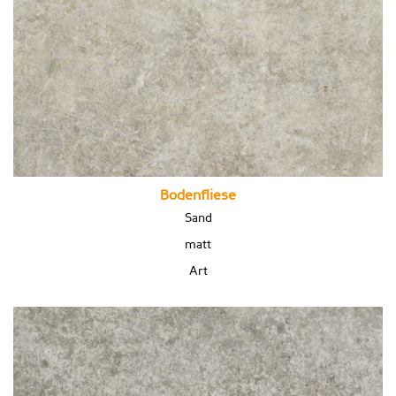
Bodenfliese
Sand
matt
Art