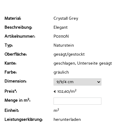
Material:
Crystall Grey
Beschreibung:
Elegant
Artikelnummer:
P03110N
Typ:
Naturstein
Oberfläche:
gesägt/gestockt
Kante:
geschlagen, Unterseite gesägt
Farbe:
gräulich
Dimension:
2
Preis*:
€ 102,60/m
2
Menge in m
:
2
Einheit:
m
Leistungserklärung:
herunterladen