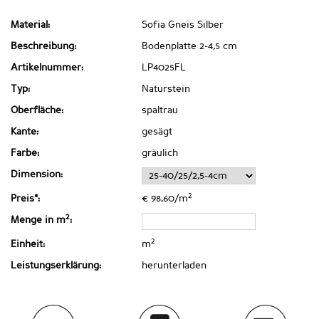
Material:
Sofia Gneis Silber
Beschreibung:
Bodenplatte 2-4,5 cm
Artikelnummer:
LP4025FL
Typ:
Naturstein
Oberfläche:
spaltrau
Kante:
gesägt
Farbe:
gräulich
Dimension:
2
Preis*:
€ 98,60/m
2
Menge in m
:
2
Einheit:
m
Leistungserklärung:
herunterladen