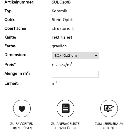
Artikelnummer:
SULG201B
Typ:
Keramik
Optik:
Stein-Optik
Oberfläche:
strukturiert
Kante:
rektifiziert
Farbe:
gräulich
Dimension:
2
Preis*:
€ 73,90/m
2
Menge in m
:
2
Einheit:
m
ZU FAVORITEN
ZU ANFRAGELISTE
ZUM LEBENSRAUM
HINZUFÜGEN
HINZUFÜGEN
DESIGNER