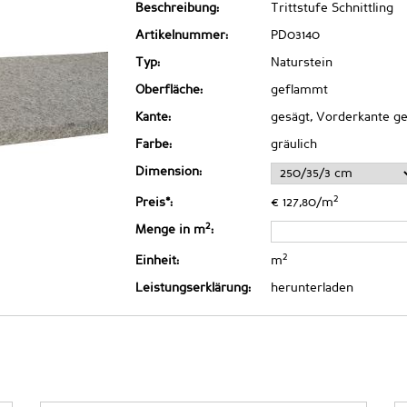
Beschreibung:
Trittstufe Schnittling
Artikelnummer:
PD03140
Typ:
Naturstein
Oberfläche:
geflammt
Kante:
gesägt, Vorderkante ge
Farbe:
gräulich
Dimension:
2
Preis*:
€ 127,80/m
2
Menge in m
:
2
Einheit:
m
Leistungserklärung:
herunterladen