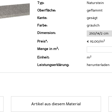
Typ:
Naturstein
Oberfläche:
geflammt
Kante:
gesägt
Farbe:
gräulich
Dimension:
2
Preis*:
€ 92,00/m
2
Menge in m
:
2
Einheit:
m
Leistungserklärung:
herunterladen
Artikel aus diesem Material