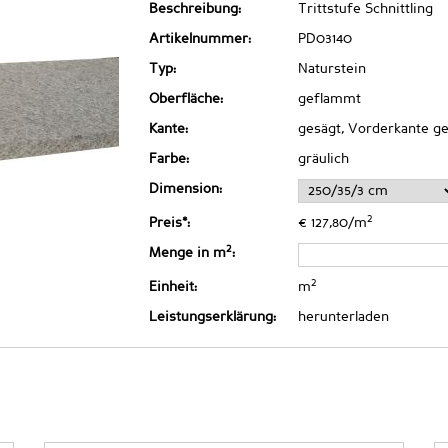
Beschreibung:
Trittstufe Schnittling
Artikelnummer:
PD03140
Typ:
Naturstein
Oberfläche:
geflammt
Kante:
gesägt, Vorderkante ge
Farbe:
gräulich
Dimension:
2
Preis*:
€ 127,80/m
2
Menge in m
:
2
Einheit:
m
Leistungserklärung:
herunterladen