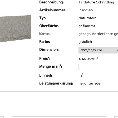
Beschreibung:
Trittstufe Schnittling
Artikelnummer:
PD03140
Typ:
Naturstein
Oberfläche:
geflammt
Kante:
gesägt, Vorderkante ge
Farbe:
gräulich
Dimension:
2
Preis*:
€ 127,80/m
2
Menge in m
:
2
Einheit:
m
Leistungserklärung:
herunterladen