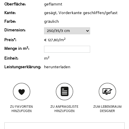
Oberfläche:
geflammt
Kante:
gesägt, Vorderkante geschliffen/gefast
Farbe:
gräulich
Dimension:
2
Preis*:
€ 127,80/m
2
Menge in m
:
2
Einheit:
m
Leistungserklärung:
herunterladen
ZU FAVORITEN
ZU ANFRAGELISTE
ZUM LEBENSRAUM
HINZUFÜGEN
HINZUFÜGEN
DESIGNER