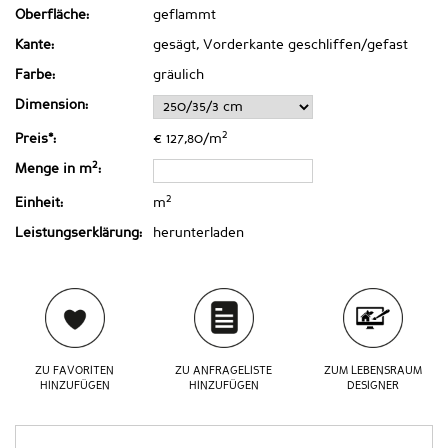
Oberfläche:
geflammt
Kante:
gesägt, Vorderkante geschliffen/gefast
Farbe:
gräulich
Dimension:
2
Preis*:
€ 127,80/m
2
Menge in m
:
2
Einheit:
m
Leistungserklärung:
herunterladen
ZU FAVORITEN
ZU ANFRAGELISTE
ZUM LEBENSRAUM
HINZUFÜGEN
HINZUFÜGEN
DESIGNER