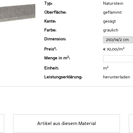
Typ:
Naturstein
Oberfläche:
geflammt
Kante:
gesägt
Farbe:
gräulich
Dimension:
2
Preis*:
€ 92,00/m
2
Menge in m
:
2
Einheit:
m
Leistungserklärung:
herunterladen
Artikel aus diesem Material