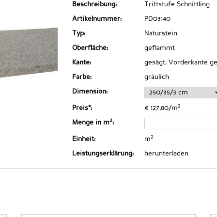
Beschreibung:
Trittstufe Schnittling
Artikelnummer:
PD03140
Typ:
Naturstein
Oberfläche:
geflammt
Kante:
gesägt, Vorderkante ge
Farbe:
gräulich
Dimension:
2
Preis*:
€ 127,80/m
2
Menge in m
:
2
Einheit:
m
Leistungserklärung:
herunterladen