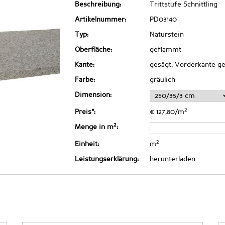
Beschreibung:
Trittstufe Schnittling
Artikelnummer:
PD03140
Typ:
Naturstein
Oberfläche:
geflammt
Kante:
gesägt, Vorderkante ge
Farbe:
gräulich
Dimension:
2
Preis*:
€ 127,80/m
2
Menge in m
:
2
Einheit:
m
Leistungserklärung:
herunterladen