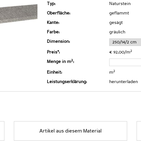
Typ:
Naturstein
Oberfläche:
geflammt
Kante:
gesägt
Farbe:
gräulich
Dimension:
2
Preis*:
€ 92,00/m
2
Menge in m
:
2
Einheit:
m
Leistungserklärung:
herunterladen
Artikel aus diesem Material