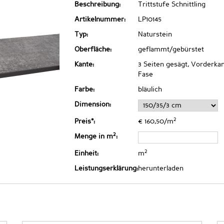
Beschreibung:
Trittstufe Schnittling
Artikelnummer:
LP10145
Typ:
Naturstein
Oberfläche:
geflammt/gebürstet
Kante:
3 Seiten gesägt, Vorderkan
Fase
Farbe:
bläulich
Dimension:
2
Preis*:
€ 160,50/m
2
Menge in m
:
2
Einheit:
m
Leistungserklärung:
herunterladen