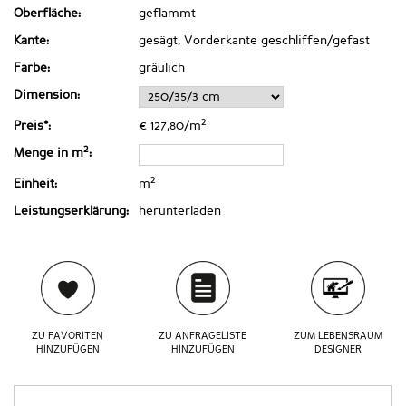
Oberfläche:
geflammt
Kante:
gesägt, Vorderkante geschliffen/gefast
Farbe:
gräulich
Dimension:
2
Preis*:
€ 127,80/m
2
Menge in m
:
2
Einheit:
m
Leistungserklärung:
herunterladen
ZU FAVORITEN
ZU ANFRAGELISTE
ZUM LEBENSRAUM
HINZUFÜGEN
HINZUFÜGEN
DESIGNER